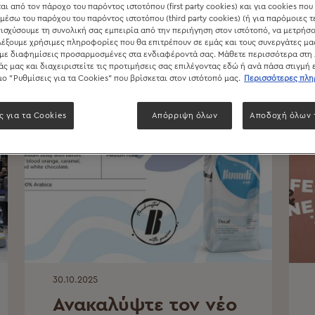
αι από τον πάροχο του παρόντος ιστοτόπου (first party cookies) και για cookies που
μέσω του παρόχου του παρόντος ιστοτόπου (third party cookies) (ή για παρόμοιες τ
ισχύσουμε τη συνολική σας εμπειρία από την περιήγηση στον ιστότοπό, να μετρήσο
λέξουμε χρήσιμες πληροφορίες που θα επιτρέπουν σε εμάς και τους συνεργάτες μα
ε διαφημίσεις προσαρμοσμένες στα ενδιαφέροντά σας. Μάθετε περισσότερα στη
άς μας και διαχειριστείτε τις προτιμήσεις σας επιλέγοντας εδώ ή ανά πάσα στιγμή
ο "Ρυθμίσεις για τα Cookies" που βρίσκεται στον ιστότοπό μας.
Περισσότερες πλ
ς για τα Cookies
Απόρριψη όλων
Αποδοχή όλων 
30.10.2025
Ανακαλύψτε τον νέο