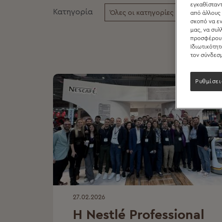
εγκαθίσταντ
Κατηγορία
Όλες οι κατηγορίες
από άλλους 
σκοπό να εν
μας, να συλ
προσφέρουμ
Ιδιωτικότητ
τον σύνδεσμ
Ρυθμίσει
27.02.2026
Η Nestlé Professional