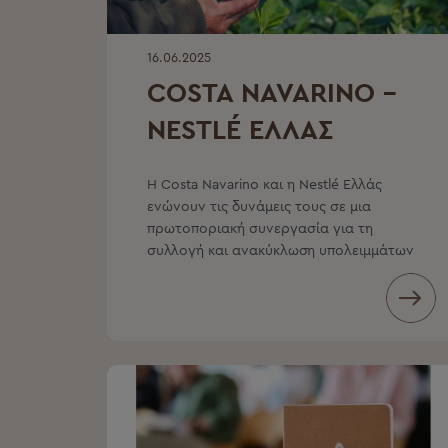
16.06.2025
COSTA NAVARINO –
NESTLÉ ΕΛΛΑΣ
Η Costa Navarino και η Nestlé Ελλάς
ενώνουν τις δυνάμεις τους σε μια
πρωτοποριακή συνεργασία για τη
συλλογή και ανακύκλωση υπολειμμάτων
καφέ Buondi Craft και Roastelier by
Buondi Craft από τα εστιατόρια των
ξενοδοχείων της.