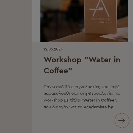
12.06.2024
Workshop "Water in
Coffee"
Πάνω από 30 επαγγελματίες του καφέ
παρακολούθησαν στη Θεσσαλονίκη το
Water in Coffee
workshop με τίτλο "
",
Academista by
που διοργάνωσε το
Nestlé Professional
σε συνεργασία με
την εταιρεία Eurogat.