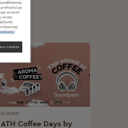
 εγκαθίστανται
εχνολογίες) με
υμε το κοινό
ς να σας
 Δήλωση
 επιλέγοντας
ηροφορίες
των cookies
24.09.2025
ATH Coffee Days by