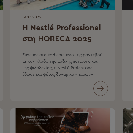
19.03.2025
Η Nestlé Professional
στη HORECA 2025
Συνεπής στο καθιερωμένο της ραντεβού
με τον κλάδο της μαζικής εστίασης και
της φιλοξενίας, η Nestlé Professional
έδωσε και φέτος δυναμικό «παρών»
στην έκθεση HORECA 2025,
προσφέροντας μια ολοκληρωμένη
εμπειρία καφέ και επαγγελματικής
υποστήριξης στο κοινό της.