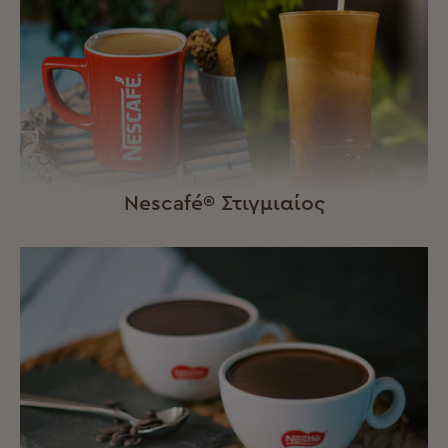
Nescafé® Στιγμιαίος