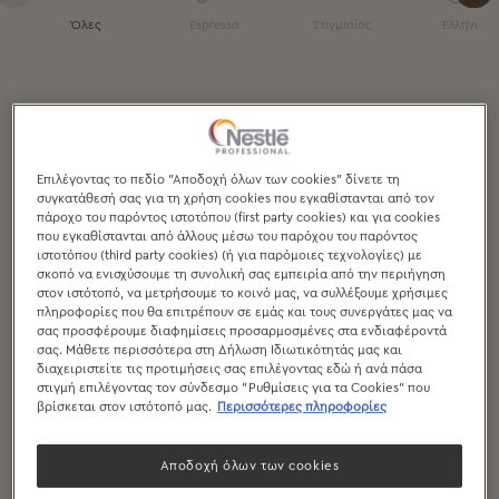
Όλες
Espresso
Στιγμιαίος
Ελληνικός
Επιλέγοντας το πεδίο "Αποδοχή όλων των cookies" δίνετε τη
συγκατάθεσή σας για τη χρήση cookies που εγκαθίστανται από τον
πάροχο του παρόντος ιστοτόπου (first party cookies) και για cookies
που εγκαθίστανται από άλλους μέσω του παρόχου του παρόντος
ιστοτόπου (third party cookies) (ή για παρόμοιες τεχνολογίες) με
σκοπό να ενισχύσουμε τη συνολική σας εμπειρία από την περιήγηση
στον ιστότοπό, να μετρήσουμε το κοινό μας, να συλλέξουμε χρήσιμες
πληροφορίες που θα επιτρέπουν σε εμάς και τους συνεργάτες μας να
σας προσφέρουμε διαφημίσεις προσαρμοσμένες στα ενδιαφέροντά
σας. Μάθετε περισσότερα στη Δήλωση Ιδιωτικότητάς μας και
διαχειριστείτε τις προτιμήσεις σας επιλέγοντας εδώ ή ανά πάσα
στιγμή επιλέγοντας τον σύνδεσμο "Ρυθμίσεις για τα Cookies" που
βρίσκεται στον ιστότοπό μας.
Περισσότερες πληροφορίες
Αποδοχή όλων των cookies
Nescafé Espresso Beans