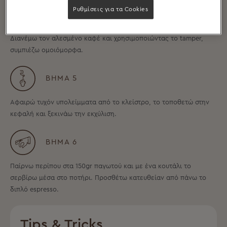
Ρυθμίσεις για τα Cookies
ΒΉΜΑ 4
Διανέμω τον αλεσμένο καφέ και χρησιμοποιώντας το tamper,
συμπιέζω ομοιόμορφα.
ΒΉΜΑ 5
Αφαιρώ τυχόν υπολείμματα από το κλείστρο, το τοποθετώ στην
κεφαλή και ξεκινάω την εκχύλιση.
ΒΉΜΑ 6
Παίρνω περίπου στα 150gr παγωτού και με ένα κουτάλι το
σερβίρω μέσα στο ποτήρι. Προσθέτω κατευθείαν από πάνω το
διπλό espresso.
Tips & Tricks