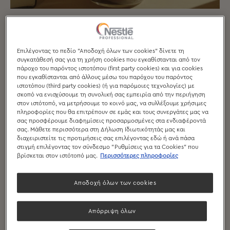
ΒΉΜΑ 1
Επιλέγοντας το πεδίο "Αποδοχή όλων των cookies" δίνετε τη
συγκατάθεσή σας για τη χρήση cookies που εγκαθίστανται από τον
Αφαιρώ το κλείστρο από την μηχανή και αφήνω λίγο ζεστό νερό
πάροχο του παρόντος ιστοτόπου (first party cookies) και για cookies
να τρέξει.
που εγκαθίστανται από άλλους μέσω του παρόχου του παρόντος
ιστοτόπου (third party cookies) (ή για παρόμοιες τεχνολογίες) με
σκοπό να ενισχύσουμε τη συνολική σας εμπειρία από την περιήγηση
ΒΉΜΑ 2
στον ιστότοπό, να μετρήσουμε το κοινό μας, να συλλέξουμε χρήσιμες
πληροφορίες που θα επιτρέπουν σε εμάς και τους συνεργάτες μας να
σας προσφέρουμε διαφημίσεις προσαρμοσμένες στα ενδιαφέροντά
Χτυπώντας απαλά το κλείστρο στον ειδικό κάδο, αδειάζω το
σας. Μάθετε περισσότερα στη Δήλωση Ιδιωτικότητάς μας και
διαχειριστείτε τις προτιμήσεις σας επιλέγοντας εδώ ή ανά πάσα
μπισκότο του καφέ και καθαρίζω με μια καθαρή πετσέτα.
στιγμή επιλέγοντας τον σύνδεσμο "Ρυθμίσεις για τα Cookies" που
βρίσκεται στον ιστότοπό μας.
Περισσότερες πληροφορίες
ΒΉΜΑ 3
Αποδοχή όλων των cookies
Τοποθετώ το κλείστρο στη ζυγαριά και παίρνω απόβαρο. Αλέθω
τον καφέ που χρειάζομαι και ζυγίζω την δόση για να βεβαιωθώ
Απόρριψη όλων
ότι είναι σωστή.