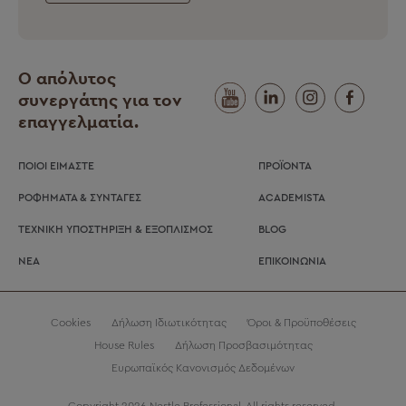
Ο απόλυτος
συνεργάτης για τον
επαγγελματία.
ΠΟΙΟΙ ΕΙΜΑΣΤΕ
ΠΡΟΪΟΝΤΑ
ΡΟΦΗΜΑΤΑ & ΣΥΝΤΑΓΕΣ
ACADEMISTA
ΤΕΧΝΙΚΗ ΥΠΟΣΤΗΡΙΞΗ & ΕΞΟΠΛΙΣΜΟΣ
BLOG
ΝΕΑ
ΕΠΙΚΟΙΝΩΝΙΑ
Cookies
Δήλωση Ιδιωτικότητας
Όροι & Προϋποθέσεις
House Rules
Δήλωση Προσβασιμότητας
Ευρωπαϊκός Κανονισμός Δεδομένων
Copyright 2026 Nestle Professional. All rights reserved.