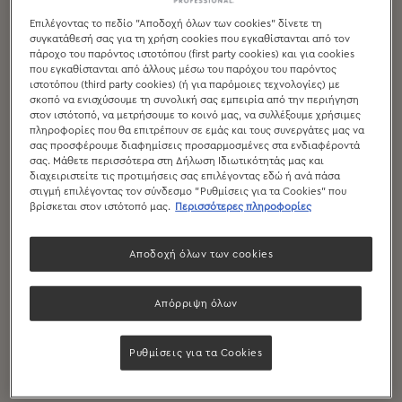
Επιλέγοντας το πεδίο "Αποδοχή όλων των cookies" δίνετε τη
συγκατάθεσή σας για τη χρήση cookies που εγκαθίστανται από τον
ΒΉΜΑ 1
πάροχο του παρόντος ιστοτόπου (first party cookies) και για cookies
που εγκαθίστανται από άλλους μέσω του παρόχου του παρόντος
Πάρε μία γαλατιέρα.
ιστοτόπου (third party cookies) (ή για παρόμοιες τεχνολογίες) με
σκοπό να ενισχύσουμε τη συνολική σας εμπειρία από την περιήγηση
στον ιστότοπό, να μετρήσουμε το κοινό μας, να συλλέξουμε χρήσιμες
πληροφορίες που θα επιτρέπουν σε εμάς και τους συνεργάτες μας να
ΒΉΜΑ 2
σας προσφέρουμε διαφημίσεις προσαρμοσμένες στα ενδιαφέροντά
σας. Μάθετε περισσότερα στη Δήλωση Ιδιωτικότητάς μας και
Πρόσθεσε 5 gr NESCAFÉ.
διαχειριστείτε τις προτιμήσεις σας επιλέγοντας εδώ ή ανά πάσα
στιγμή επιλέγοντας τον σύνδεσμο "Ρυθμίσεις για τα Cookies" που
βρίσκεται στον ιστότοπό μας.
Περισσότερες πληροφορίες
ΒΉΜΑ 3
Αποδοχή όλων των cookies
Πρόσθεσε ζάχαρη εφόσον το επιθυμείς.
Απόρριψη όλων
ΒΉΜΑ 4
Ρυθμίσεις για τα Cookies
Πρόσθεσε 250 ml νερό σε θερμοκρασία δωματίου και ανακάτεψε
λίγο με ένα κουταλάκι.